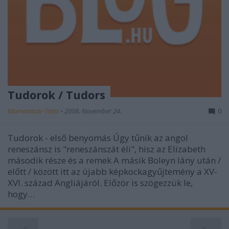
Tudorok / Tudors
Mornambar-Totto
•
2008. November 24.
0
Tudorok - első benyomás Úgy tűnik az angol
reneszánsz is "reneszánszát éli", hisz az Elizabeth
második része és a remek A másik Boleyn lány után /
előtt / között itt az újabb képkockagyűjtemény a XV-
XVI. század Angliájáról. Előzör is szögezzük le,
hogy…