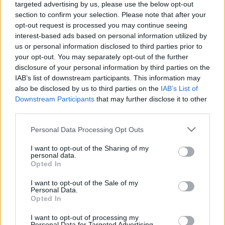
targeted advertising by us, please use the below opt-out
ajánlani: egyrészt akik szeretik a Római Birodalmat,
section to confirm your selection. Please note that after your
kisujjból kirázzák azt, stb. Másrészt azoknak, akik ki
opt-out request is processed you may continue seeing
nem állhatják, és/vagy nem is ismerik - ők már az
interest-based ads based on personal information utilized by
első könyv után más véleményen lesznek.
us or personal information disclosed to third parties prior to
Harmadrészt az igényes…
your opt-out. You may separately opt-out of the further
disclosure of your personal information by third parties on the
Iszmáil mauzóleuma / Ismail's
IAB’s list of downstream participants. This information may
also be disclosed by us to third parties on the
IAB’s List of
mausoleum
Downstream Participants
that may further disclose it to other
third parties.
Mornambar-Totto
•
2008. December 20.
0
Please note that this website/app uses one or more Google
Personal Data Processing Opt Outs
Iszmáil MauzóleumaEgy kissé más téma... az iskolai
services and may gather and store information including but
elfoglaltságok miatt nem sok időm jut művelődni a
not limited to your visit or usage behaviour. You may click to
I want to opt-out of the Sharing of my
personal data.
saját szakmámon túl, így hát következzen egy
grant or deny consent to Google and its third-party tags to
Opted In
érdekesség azon innen! :) Szóval az itt látható csoda
use your data for below specified purposes in below Google
consent section.
egy X. századi arab remek, a Szamanid-dinasztia
I want to opt-out of the Sale of my
Personal Data.
mauzóleuma Bukharában (ma…
Opted In
I want to opt-out of processing my
Personal Data for Targeted Advertising.