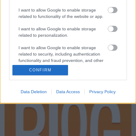
Mornambar-Totto
•
2008. December 08.
3
I want to allow Google to enable storage
related to functionality of the website or app.
A másik Boleyn lányAz már önmagában is jelent
valamit, ha az emberfiának kedve szottyan még
I want to allow Google to enable storage
egyszer megnézni egy filmet; ha pedig másodjára is
related to personalization.
talál benne újdonságot és pozitívumot, az bizony
hatványozhatja egy film értékét és összetettségét. A
I want to allow Google to enable storage
csúnyácska poszter és a nem…
related to security, including authentication
functionality and fraud prevention, and other
user protection.
CONFIRM
Data Deletion
Data Access
Privacy Policy