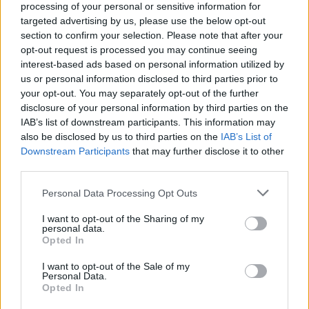
processing of your personal or sensitive information for
targeted advertising by us, please use the below opt-out
section to confirm your selection. Please note that after your
opt-out request is processed you may continue seeing
interest-based ads based on personal information utilized by
us or personal information disclosed to third parties prior to
your opt-out. You may separately opt-out of the further
disclosure of your personal information by third parties on the
IAB’s list of downstream participants. This information may
Caspian herceg / Prince Caspian
also be disclosed by us to third parties on the
IAB’s List of
Downstream Participants
that may further disclose it to other
Mornambar-Totto
•
2008. December 20.
0
third parties.
Please note that this website/app uses one or more Google
Narnia Krónikái - Caspian hercegA Narnia könyvek
Personal Data Processing Opt Outs
services and may gather and store information including but
létezéséről szinte már a Gyűrűk Ura első olvasása
not limited to your visit or usage behaviour. You may click to
I want to opt-out of the Sharing of my
alatt (é.: k*rvarégen) tudomásom volt, akárcsak íróik
personal data.
grant or deny consent to Google and its third-party tags to
közeli barátságáról, átrágásukra mégis csak az első
Opted In
use your data for below specified purposes in below Google
mozifilm után jutott módom. S bár szerintem a
consent section.
I want to opt-out of the Sale of my
bennük lévő…
Personal Data.
Opted In