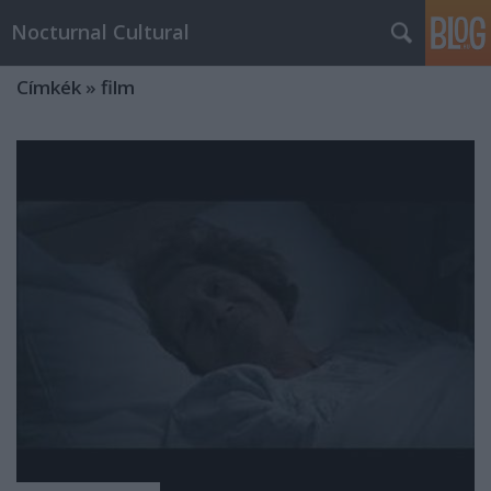
Nocturnal Cultural
Címkék
»
film