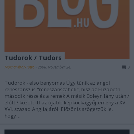
Tudorok / Tudors
Mornambar-Totto
•
2008. November 24.
0
Tudorok - első benyomás Úgy tűnik az angol
reneszánsz is "reneszánszát éli", hisz az Elizabeth
második része és a remek A másik Boleyn lány után /
előtt / között itt az újabb képkockagyűjtemény a XV-
XVI. század Angliájáról. Előzör is szögezzük le,
hogy…