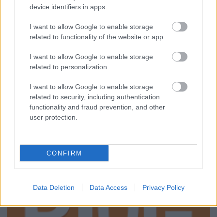
device identifiers in apps.
Mornambar-Totto
•
2008. December 08.
3
I want to allow Google to enable storage
A másik Boleyn lányAz már önmagában is jelent
related to functionality of the website or app.
valamit, ha az emberfiának kedve szottyan még
egyszer megnézni egy filmet; ha pedig másodjára is
I want to allow Google to enable storage
talál benne újdonságot és pozitívumot, az bizony
related to personalization.
hatványozhatja egy film értékét és összetettségét. A
csúnyácska poszter és a nem…
I want to allow Google to enable storage
related to security, including authentication
functionality and fraud prevention, and other
user protection.
CONFIRM
Data Deletion
Data Access
Privacy Policy