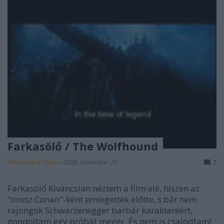
Farkasölő / The Wolfhound
Mornambar-Totto
•
2008. November 21.
2
Farkasölő Kíváncsian néztem a film elé, hiszen az
"orosz Conan"-ként emlegették előtte, s bár nem
rajongok Schwarzenegger barbár karakteréért,
gondoltam egy próbát megér. És nem is csalódtam!