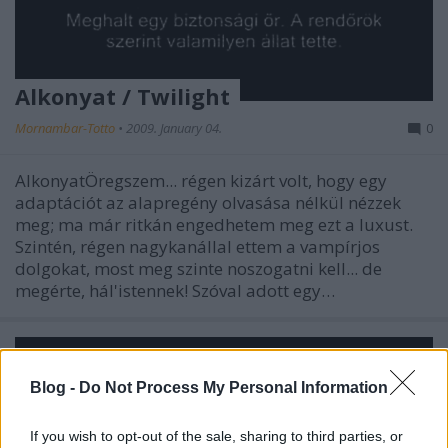
Alkonyat / Twilight
Mornambar-Totto
•
2009. January 04.
0
AlkonyatÖregszem... régen kizárt volt, hogy egy
adaptációt az alapregény olvasása nélkül nézzek
meg; ma már ritkán engedhetem meg ezt a luxust.
Szintén, régen nagykanállal ettem a vampírjos
dolgokat, most meg szinte noszogatni kell... de
megérte, hál'istennek! Szóval adott egy…
Blog -
Do Not Process My Personal Information
If you wish to opt-out of the sale, sharing to third parties, or