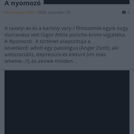
A nyomozó
Mornambar-Totto
•
2009. December 26.
0
A tavalyi év és a karlovy vary-i filmszemle egyik nagy
durranása volt Gigor Attila pszicho-krimi-vígjátéka,
A Nyomozó. A történet alapszituja a
következő: adott egy patológus (Anger Zsolt), aki
antiszociális, depresszív és életunt (mi más
lehetne...?), és akinek minden…