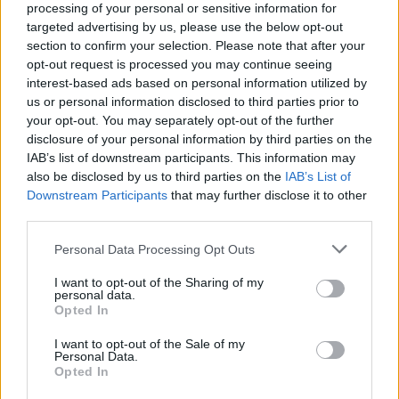
processing of your personal or sensitive information for
targeted advertising by us, please use the below opt-out
section to confirm your selection. Please note that after your
opt-out request is processed you may continue seeing
interest-based ads based on personal information utilized by
us or personal information disclosed to third parties prior to
your opt-out. You may separately opt-out of the further
disclosure of your personal information by third parties on the
IAB’s list of downstream participants. This information may
Caspian herceg / Prince Caspian
also be disclosed by us to third parties on the
IAB’s List of
Downstream Participants
that may further disclose it to other
Mornambar-Totto
•
2008. December 20.
0
third parties.
Please note that this website/app uses one or more Google
Narnia Krónikái - Caspian hercegA Narnia könyvek
Personal Data Processing Opt Outs
services and may gather and store information including but
létezéséről szinte már a Gyűrűk Ura első olvasása
not limited to your visit or usage behaviour. You may click to
I want to opt-out of the Sharing of my
alatt (é.: k*rvarégen) tudomásom volt, akárcsak íróik
personal data.
grant or deny consent to Google and its third-party tags to
közeli barátságáról, átrágásukra mégis csak az első
Opted In
use your data for below specified purposes in below Google
mozifilm után jutott módom. S bár szerintem a
consent section.
I want to opt-out of the Sale of my
bennük lévő…
Personal Data.
Opted In