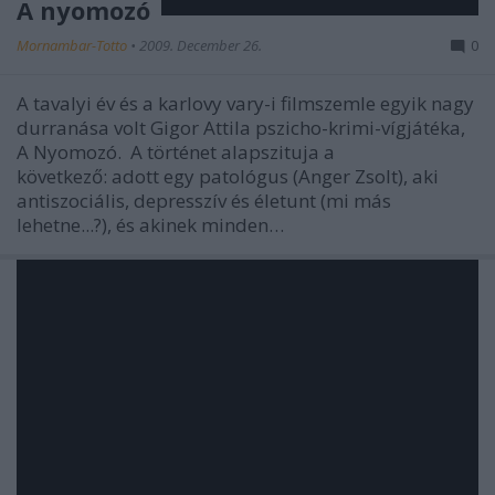
A nyomozó
Mornambar-Totto
•
2009. December 26.
0
A tavalyi év és a karlovy vary-i filmszemle egyik nagy
durranása volt Gigor Attila pszicho-krimi-vígjátéka,
A Nyomozó. A történet alapszituja a
következő: adott egy patológus (Anger Zsolt), aki
antiszociális, depresszív és életunt (mi más
lehetne...?), és akinek minden…