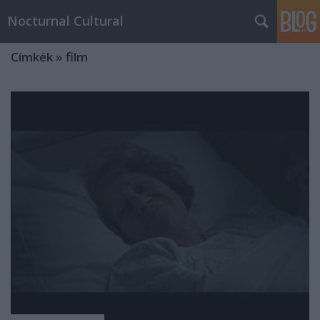
Nocturnal Cultural
Címkék
»
film