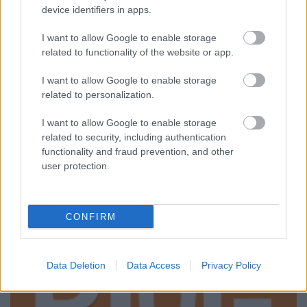
device identifiers in apps.
Mornambar-Totto
•
2008. December 08.
3
I want to allow Google to enable storage
A másik Boleyn lányAz már önmagában is jelent
related to functionality of the website or app.
valamit, ha az emberfiának kedve szottyan még
egyszer megnézni egy filmet; ha pedig másodjára is
I want to allow Google to enable storage
talál benne újdonságot és pozitívumot, az bizony
related to personalization.
hatványozhatja egy film értékét és összetettségét. A
csúnyácska poszter és a nem…
I want to allow Google to enable storage
related to security, including authentication
functionality and fraud prevention, and other
user protection.
CONFIRM
Data Deletion
Data Access
Privacy Policy