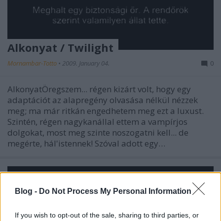
Alkonyat / Twilight
Mornambar-Totto
•
2009. January 04.
0
AlkonyatÖregszem... régen kizárt volt, hogy egy
adaptációt az alapregény olvasása nélkül nézzek
meg; ma már ritkán engedhetem meg ezt a luxust.
Szintén, régen nagykanállal ettem a vampírjos
dolgokat, most meg szinte noszogatni kell... de
megérte, hál'istennek! Szóval adott egy…
Blog -
Do Not Process My Personal Information
If you wish to opt-out of the sale, sharing to third parties, or