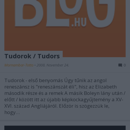
Tudorok / Tudors
Mornambar-Totto
•
2008. November 24.
0
Tudorok - első benyomás Úgy tűnik az angol
reneszánsz is "reneszánszát éli", hisz az Elizabeth
második része és a remek A másik Boleyn lány után /
előtt / között itt az újabb képkockagyűjtemény a XV-
XVI. század Angliájáról. Előzör is szögezzük le,
hogy…