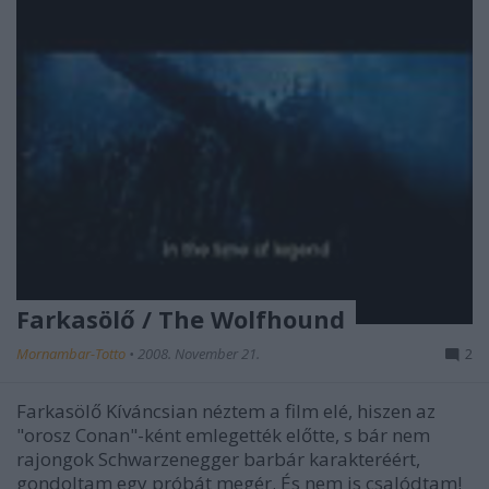
Farkasölő / The Wolfhound
Mornambar-Totto
•
2008. November 21.
2
Farkasölő Kíváncsian néztem a film elé, hiszen az
"orosz Conan"-ként emlegették előtte, s bár nem
rajongok Schwarzenegger barbár karakteréért,
gondoltam egy próbát megér. És nem is csalódtam!