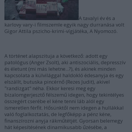
A tavalyi év és a
karlovy vary-i filmszemle egyik nagy durranása volt
Gigor Attila pszicho-krimi-vígjátéka, A Nyomozó.
A történet alapszituja a következő: adott egy
patológus (Anger Zsolt), aki antiszociális, depresszív
és életunt (mi más lehetne...?), és akinek minden
kapcsolata a külvilággal haldokló édesanyja és egy
elszállt, butuska pincérnő (Rezes Judit), akivel
"randizgat" néha. Ekkor keresi meg egy
bizalomgerjesztő félszemű idegen, hogy tekintélyes
összegért cserébe el kéne tenni láb alól egy
ismeretlen férfit. Hősünktől nem idegen a hullákkal
való foglalkoztatás, de legfőképp a pénz kéne,
finanszírozni anyja rákműtétjét. Gyorsan belemegy
hát képesítésének dinamikusabb űzésébe, a