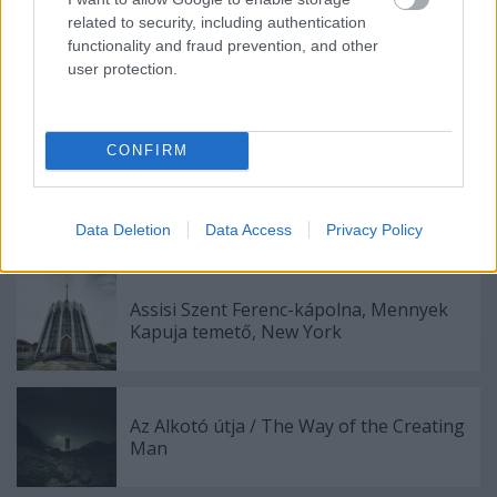
Címkék:
film
related to security, including authentication
functionality and fraud prevention, and other
user protection.
Ajánlott bejegyzések:
CONFIRM
A társadalmi körforgásról
Data Deletion
Data Access
Privacy Policy
Assisi Szent Ferenc-kápolna, Mennyek
Kapuja temető, New York
Az Alkotó útja / The Way of the Creating
Man