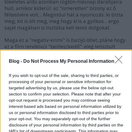
tökéletes alibi azonban rögtön másnap darabjaira
hull, amikor kiderül: az "ismeretlen" bizony az ő
féltestvére volt... Megindul hát a nyomozás: ki bízta
meg, kit is ölt meg, meg hogy
ki
is a gyilkos... ergo
saját magában is tisztába kell tenni dolgokat.
Maga ez a "negatív-krimi" is bazijó ötlet, pláne hogy
ez a film rendkívül "beilleszkedő": elég letisztult
hogy bárki megérthesse, és eléggé művészfilm hogy
a kritikus nyelve éle is tompuljon rajta. Előbbit
Blog -
Do Not Process My Personal Information
segítik a morbid fekete humorral átitatott
helyzet(szó)viccek, a "tipikusan magyar millő"
If you wish to opt-out of the sale, sharing to third parties, or
(Bjudapeszt!!! :)) és persze az izgalom a végkifejlet
processing of your personal or sensitive information for
irányába, utóbbiba pedig pl. a főhős agyában
targeted advertising by us, please use the below opt-out
"játszódó" jelenetek sorolhatók, melyek szerencsére
section to confirm your selection. Please note that after your
nem viszik el túlzottan alternatív irányba, ráadásul
opt-out request is processed you may continue seeing
ötletesek és szórakoztatók is.
interest-based ads based on personal information utilized by
us or personal information disclosed to third parties prior to
A feszültséget fokozza a morbid betétek
your opt-out. You may separately opt-out of the further
korboncnokunk mindennapjaiból, illetve a jól megírt
disclosure of your personal information by third parties on the
forgatókönyv, a sztori ellentétei: egy embergyűlölő
IAB’s list of downstream participants. This information may