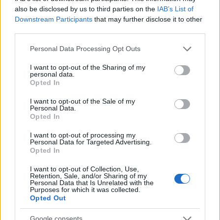
testvérgyilkos, aki mégis főhős és szerethető, mivel -
also be disclosed by us to third parties on the
IAB’s List of
valljuk be - sajnálnivaló egy figura; mégsem lesz a
Downstream Participants
that may further disclose it to other
film az ő jajongásának csatornája.
third parties.
Please note that this website/app uses one or more Google
Hibák a szokásosak: kisebb bukfencek a
Personal Data Processing Opt Outs
services and may gather and store information including but
forgatókönyvben, egy-két gyengébb színészi pillanat
not limited to your visit or usage behaviour. You may click to
I want to opt-out of the Sharing of my
(ez mondjuk általában a mellékszereplőkre igaz,
personal data.
grant or deny consent to Google and its third-party tags to
összességben remek művészek kerültek bele), dehát
Opted In
use your data for below specified purposes in below Google
az vesse az első követ...
consent section.
I want to opt-out of the Sale of my
Personal Data.
Szóval aki akar borzongva és fejtörve szórakozni egy
Opted In
esten át, irány a tékába (mert ugye torrentezni
csúnya dolog), egyedül vagy többen is remek muri.
I want to opt-out of processing my
Personal Data for Targeted Advertising.
Gigor remek író/rendező, és ehhez remek csaptot
Opted In
talált.
I want to opt-out of Collection, Use,
Retention, Sale, and/or Sharing of my
Personal Data that Is Unrelated with the
Purposes for which it was collected.
Opted Out
Google consents