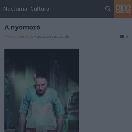
Nocturnal Cultural
A nyomozó
Mornambar-Totto
•
2009. December 26.
0