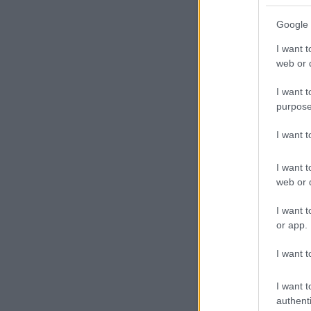
svindlerek, feldühödött apá
nem a nőkébe, akik ezeket 
Google 
- Szerelem - ismételte lágy
öngyilkossági tervének végr
I want t
ráborulva megtalálják holtte
- Szerelem - búgott fel mé
web or d
döngicsélt, mint a szép, n
puffanásai mellett hangzik
I want t
elhallgatott, mintha Szindb
Az asszony a tűzhöz lépett,
purpose
- Majdnem odaégett a huncut
útonálló, mint az én szegén
I want 
I want t
web or d
I want t
or app.
I want t
I want t
authenti