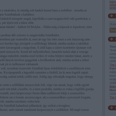
köny
művé
tört
t a vásárokra, és mindig sok bankót hozott haza a zsebében - mondta az
ljon Szindbádnak a kabáthoz.
l-hátulról nézegette magát, kipróbálta a szarvasagancsból való gombokat, a
pár lépést tett a tükör előtt.
mat látnám! - kiáltott fel Ibolyka. - Hátha még a bajuszát is kipederné, mint
a javában álló szüretre is meginvitálta Szindbádot.
reteltem pár esztendőn át, nem árt egy kis édes must a sok fanyarság után -
ocsi kerekei úgy pörögtek a szőlőshegy lábánál, mintha azokat a rakétákat
Thor
tére kavarognak a magosban. A zöld kapu a szüret tisztele­tére újonnan volt
"Embe
mel nyisson be. Kerek kő mélyedésében, barackfa tuskói alatt a venyige
embe
 lángja repkedett, mintha ezzel örökre el volna felejtve minden bánat, amely a
kifej
szedő lányok kövéren guggoltak a levéllombok alatt, mintha azokat a nőket
(
2009
csak jót és kellemeset várhatunk.
The 
 volt, nyomban észrevette Szindbád lázas érdeklődését a szedőlányok iránt.
Kain
méég
em. Kicsipegetnék a legszebb szemeket a fürtből, ha ki nem fognék rajtuk.
kosz
sszáig szabad nekik szőlőt enni. Addig úgy telerakják magukat, hogy elmegy
királ
(
2008
t vetett a szőlőillatú menyecskék felé, vége van annak, hogy velük együtt
Boley
arót vett tehát a kezébe, és a tüzet piszkálta, mintha ez volna a legfőbb gondja
Morn
eszmélt, mert lacipecsenye finom illata szálldosott feléje a szomszédos
(
2008
 fedezte azt a formás asszonyságot, aki a szomszédban a pecsenyét forgatta,
The 
fölé, mintha szerelmes volna bele.
én Szindbád kalandozó pillantását, így szólott a lovaghoz:
disznó, azért sütnek mindenütt lacipecsenyét a szőlőkben. Mi majd roston