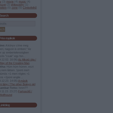
v
(
3
)
movie
(
4
)
music
(
4
)
szet
(
2
)
philosophy
(
1
)
énelem
(
5
)
zene
(
5
)
Címkefelhő
Search
Friss topikok
ine:
A könyv címe meg
ri, nagyon is emberi." Az
r az embertelenségben
ezés "csak" egy fon...
.12.02. 16:06
)
Az Alkotó útja /
Way of the Creating Man
itha:
Hüm hüm hümm. eszt
 nem láttam. 1pont mert
tümös +1 mert régies +1
yos +1pont anglia ...
.12.23. 14:05
)
A másik
n lány / The other Boleyn girl
ambar-Totto:
hmm??
.11.23. 23:27
)
Farkasölő /
Wolfhound
Linkblog