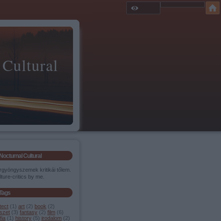
 Cultural
Nocturnal Cultural
rgyöngyszemek kritikái tőlem.
lture-critics by me.
Tags
tect
(
1
)
art
(
2
)
book
(
2
)
szet
(
3
)
fantasy
(
2
)
film
(
6
)
fia
(
1
)
history
(
5
)
irodalom
(
2
)