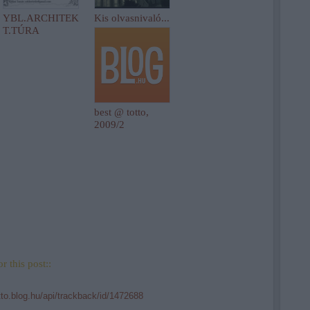
YBL.ARCHITEK
Kis olvasnivaló...
T.TÚRA
best @ totto,
2009/2
r this post::
tto.blog.hu/api/trackback/id/1472688