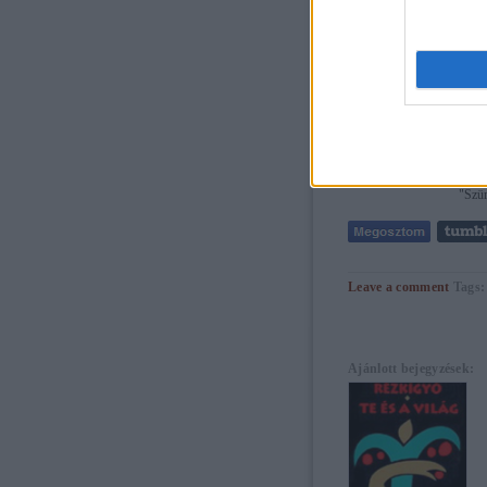
"Szür
Leave a comment
Tags
Ajánlott bejegyzések: