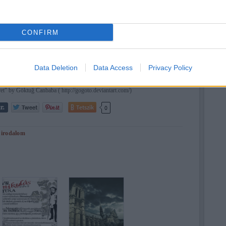
CONFIRM
Data Deletion
Data Access
Privacy Policy
et" by Göktuğ Canbaba ( http://gogoto.deviantart.com/)
Tetszik
0
:
irodalom