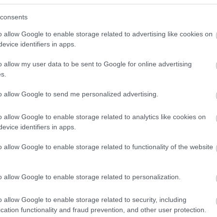
k és férjek pisztolyai elől menekülő nőcsábítók jutnak az emberek eszébe, de
a hangokat meghallgatják.
consents
an tremolázva, hogy a hallgató azt hihette volna, hogy az előadó
ehajtása végett jött éppen ebbe a városba, ahol majd egy sírkeresztre
o allow Google to enable storage related to advertising like cookies on
stét.
g egyszer Szindbád, miközben a kávédaráló halkan pörgött, duruzsolt,
evice identifiers in apps.
yugodalmas, hosszú élet hangja, amely a csendesen parázsló baracktuskók
. "Mindig, mindig csendben élünk" - mondogatta a kávédaráló, amíg hirtelen
o allow my user data to be sent to Google for online advertising
ád szavai állították volna meg.
 és villájára tűzött egy csirkecombot.
s.
! - mondá, és vidáman nyújtotta Szindbád felé az ízletes falatot. - Maga is
y uram volt.
to allow Google to send me personalized advertising.
(Krúdy Gyula; 1924)
o allow Google to enable storage related to analytics like cookies on
evice identifiers in apps.
o allow Google to enable storage related to functionality of the website
o allow Google to enable storage related to personalization.
o allow Google to enable storage related to security, including
cation functionality and fraud prevention, and other user protection.