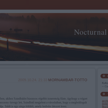
Nocturnal
2009.10.24. 21:33
MORNAMBAR-TOTTO
Kultu
-- Cu
ben, akihez Szindbádot bizonyos régebbi ismeretség fűzte, úgyhogy a végzet
archi
 asszony özvegy lett, Szindbád megjelent a városkában, hogy a megboldogult
építé
ja. Talált is egy sárga felöltőt, amely kedvére látszott lenni.
filozó