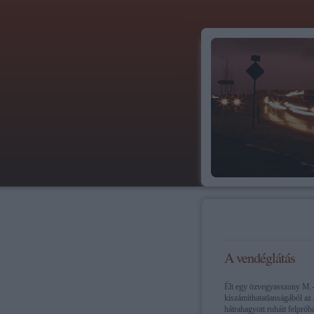
A vendéglátás
Élt egy özvegyasszony M.-
kiszámíthatatlanságából az
hátrahagyott ruháit felpróbál