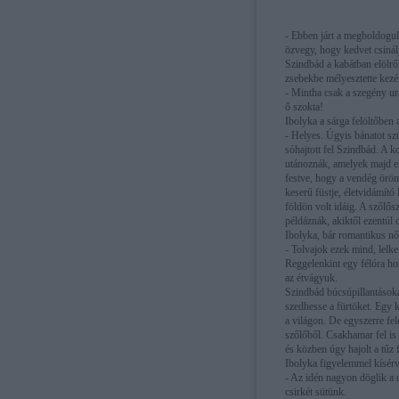
- Ebben járt a megboldogul
özvegy, hogy kedvet csiná
Szindbád a kabátban elölrő
zsebekbe mélyesztette kezét, 
- Mintha csak a szegény ura
ő szokta!
Ibolyka a sárga felöltőben 
- Helyes. Úgyis bánatot szü
sóhajtott fel Szindbád. A k
utánoznák, amelyek majd es
festve, hogy a vendég öröm
keserű füstje, életvidámító
földön volt idáig. A szőlő
példáznák, akiktől ezentúl 
Ibolyka, bár romantikus nő
- Tolvajok ezek mind, lelk
Reggelenkint egy félóra ho
az étvágyuk.
Szindbád búcsúpillantásoka
szedhesse a fürtöket. Egy k
a világon. De egyszerre fel
szőlőből. Csakhamar fel is
és közben úgy hajolt a tűz 
Ibolyka figyelemmel kísérv
- Az idén nagyon döglik a 
csirkét sütünk.