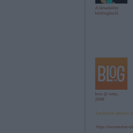
A társadalmi
körforgásról
best @ totto,
2008
Trackback address fo
https://mornambar-to