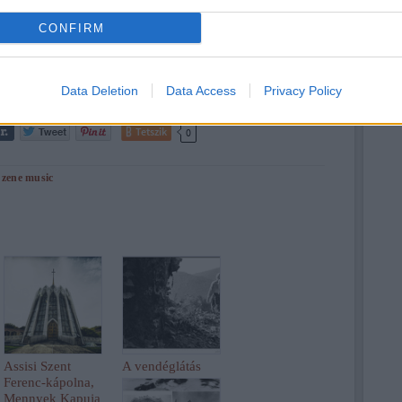
CONFIRM
Data Deletion
Data Access
Privacy Policy
Tetszik
0
:
zene
music
Assisi Szent
A vendéglátás
Ferenc-kápolna,
Mennyek Kapuja