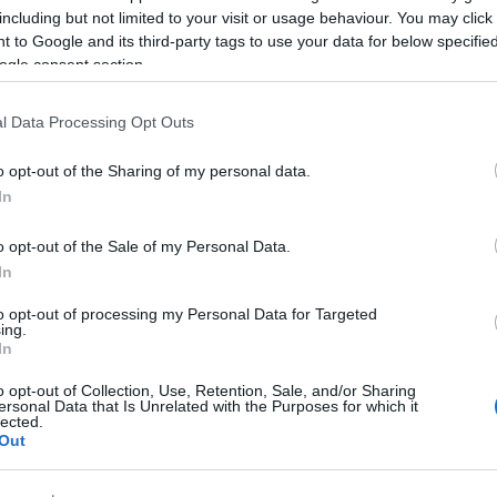
including but not limited to your visit or usage behaviour. You may click 
 to Google and its third-party tags to use your data for below specifi
ogle consent section.
l Data Processing Opt Outs
o opt-out of the Sharing of my personal data.
In
o opt-out of the Sale of my Personal Data.
***
In
02)
to opt-out of processing my Personal Data for Targeted
ing.
In
o opt-out of Collection, Use, Retention, Sale, and/or Sharing
ersonal Data that Is Unrelated with the Purposes for which it
lected.
Out