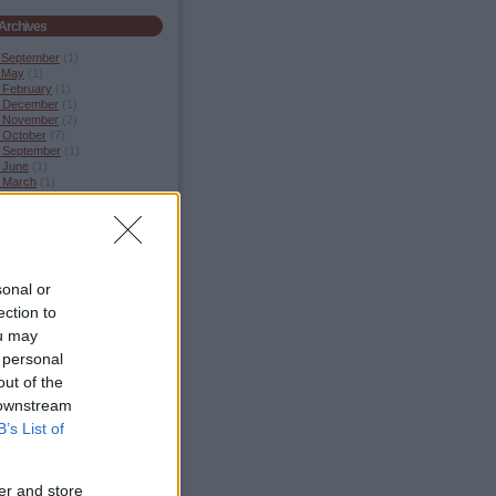
Archives
 September
(
1
)
 May
(
1
)
 February
(
1
)
 December
(
1
)
 November
(
2
)
 October
(
7
)
 September
(
1
)
 June
(
1
)
 March
(
1
)
 January
(
2
)
 December
(
6
)
 November
(
3
)
bb
...
sonal or
Feedek
ection to
2.0
ou may
s
,
comments
 personal
s
,
comments
out of the
 downstream
B’s List of
Egyéb
er and store