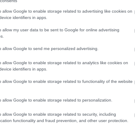
consents
o allow Google to enable storage related to advertising like cookies on
evice identifiers in apps.
o allow my user data to be sent to Google for online advertising
s.
A portlandi csapat 1995-ben
apig a gitáros / énekes / zeneszerző John Haughm. Zenéjük sokkal zártabb
to allow Google to send me personalized advertising.
 az egyik "legeurópaibb" hangzású amerikai csapatról van szó. Albumaikon
 hangvétel a meghatározó, amit modern doom metal és neofolk stílusban
ckes vagy post-rockos elemeket - egyik legjobb lemezük, a sorban második
o allow Google to enable storage related to analytics like cookies on
rcosabb toroktémákat és effektezett gitárdallamokat, sok autentikus hangszer
evice identifiers in apps.
szkürt, stb., sőt a The Lodge számban még szarvaskoponya is!) színesíti a
osra vett intro után 7 dal alkotja a keretet, ezek főleg hosszabb tételek,
o allow Google to enable storage related to functionality of the website
 egy instrumentális következik. Kétségbeesett és sötét, mégis szép és
emezre. Nem is emelném ki egyiket se, a lemez egységes és jól felépített, bár
is élvezetes lehet. A bevezetőtéma újbóli felcsendülése után egy amolyan
ot, egy akusztikus, jó hangulató kis balladácska, ami csak a cseresznyeszem
o allow Google to enable storage related to personalization.
rcsak legutóbbi EP-jük, melyen főleg akusztikus és ambient-alapú dalok
. film ihletésében.
o allow Google to enable storage related to security, including
cation functionality and fraud prevention, and other user protection.
ire.com/?tjqzwmxxqqq