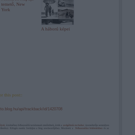
temető, New
York
A háború képei
r this post::
tto.blog.hu/api/trackback/id/1420708
ályok
értelmében felhasználói tartalomnak minősülnek, értük a
szolgáltatás technikai
üzemeltetője semmilyen
ellenőrzi. Kifogás esetén forduljon a blog szerkesztőjéhez. Részletek a
Felhasználási feltételekben
és az