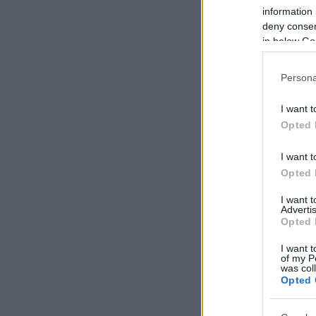
information 
deny consent
in below Go
Persona
I want t
Opted 
I want t
Opted 
Agalloch: The Mantle
(20
I want 
Advertis
Opted 
I want t
of my P
was col
Opted 