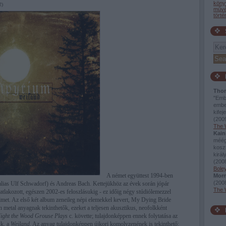
köny
2)
művé
tört
Thor
"Embe
embe
kifej
(
2009
The 
Kain
méég
kosz
királ
(
2008
Boley
A német együttest 1994-ben
Morn
(
2008
alias Ulf Schwadorf) és Andreas Bach. Kettejükhöz az évek során jópár
The 
satlakozott, egészen 2002-es feloszlásukig - ez időig négy stúdiólemezzel
elmet. Az első két album zeneileg népi elemekkel kevert, My Dying Bride
 metal anyagnak tekinthetők, ezeket a teljesen akusztikus, neofolkként
ight the Wood Grouse Plays
c. követte; tulajdonképpen ennek folytatása az
uk, a
Weiland
. Az anyag tulajdonképpen újkori komolyzenének is tekinthető: