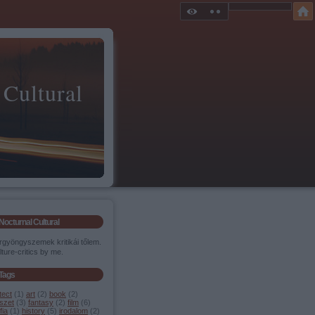
 Cultural
Nocturnal Cultural
rgyöngyszemek kritikái tőlem.
lture-critics by me.
Tags
tect
(
1
)
art
(
2
)
book
(
2
)
szet
(
3
)
fantasy
(
2
)
film
(
6
)
fia
(
1
)
history
(
5
)
irodalom
(
2
)