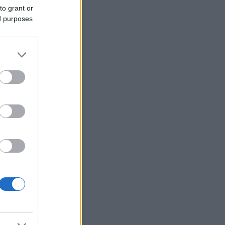
to grant or
ed purposes