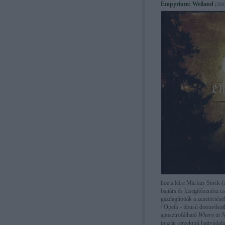
Empyrium: Weiland
(200
hozta létre Markus Stock (
bajtárs és kisegítőzenész c
gazdagították a zenetörtén
/ Opeth - típusú doom/death
aposztrofálható
Where at N
igazán remekmű hattyúdal