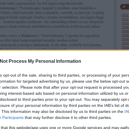
témán belül csoportosulnak. Az első rögtön a legváltozatosabb,
estimmung
(="Pusztai/pogány hangulat") csodálatos zenei kirándulás a
ldjén, erdein keresztül, ehhez a népdalok, a neofolk, az opera (pl. a'capella)
2011
sjegyeit hívják segítségül. Érdekes a nyitány fuvoladallama, ami engem eléggé
2011
...
kezdetű népdalra emlékeztet - bár valószínűleg véletlen az eset, elképesztő
2010
rra a témára többszáz mérfölddel (és esztendővel) arrébb hasonló dallam
2009
2009
2009
elekre osztva: a
Waldpoesie
(="Erdei költemény") egyetlen bő negyedórás
2009
 az előző dalok hangszerparkját használja, azonban sokkal
2009
oncepciót a szöveg is alátámasztja. A sok váltás, a többféle ének (bariton,
2009
fordul itt is) és a sztori szinte filmszerűvé teszik.
2009
eister
("Vízilelkek")
sokkal tagoltabb, elmélyültebb (trendi szóval:
2008
ne, melyet uj hangszer: a zongora dob fel. Lassú, elgondolkodtató
2008
Not Process My Personal Information
ség, a Nix tavába fullad a mű, mi pedig a másik oldalon ébredünk fel...
Tová
tt még egy válogatáslemezt, két új dallal, melyek bár jól sikerültek, nincs
to opt-out of the sale, sharing to third parties, or processing of your per
y a Weiland dalait áthatja a mai napig áthatja. Bár fentebb úgy tűnhet, a
formation for targeted advertising by us, please use the below opt-out s
ant a mű, erről szó nincs: a pár sornyi károgó ének csak szinesítésként van
RSS 
 is akik nincsenek kibékülve a fémesebb zenékkel.
r selection. Please note that after your opt-out request is processed y
post
Atom
eing interest-based ads based on personal information utilized by us or
egaupload.com/?d=0UQJCFAI
post
disclosed to third parties prior to your opt-out. You may separately opt-
losure of your personal information by third parties on the IAB’s list of
. This information may also be disclosed by us to third parties on the
IA
Participants
that may further disclose it to other third parties.
 that this website/app uses one or more Google services and may gath