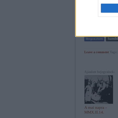
Leave a comment
Tags
Ajánlott bejegyzések:
A mai napra -
MMX.II.14.