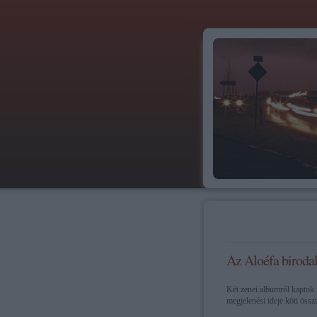
Az Aloéfa biroda
Két zenei albumról kaptok m
megjelenési ideje köti össz