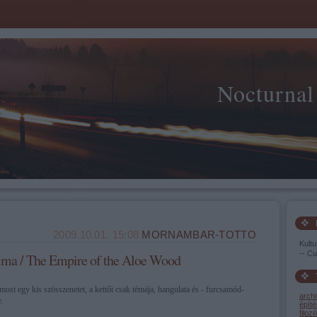
Nocturnal
2009.10.01. 15:08
MORNAMBAR-TOTTO
Kultu
-- Cu
lma / The Empire of the Aloe Wood
ost egy kis szösszenetet, a kettőt csak témája, hangulata és - furcsamód-
archi
e.
építé
filozó