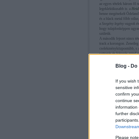
az egyes tételek három fő 
legeklektikusabb is: a
Heid
benne megénekelt Ödeland fö
és a black metal főbb stílu
a
Szegény legény vagyok én
hogy tulajdonképpen ugyana
születik.
A második fejezet nincs tét
track a korongon. Zeneileg
cselekményközpontúbb, s a k
suttogás és károgás mind elő
A harmadik rész, a
Wasserg
"elszállósabb") hangulatze
Blog -
Do 
szerzemények végén az üres
ideát.
2006-ban az Empyrium kiado
If you wish 
meg bennük az a varázs, mel
sensitive in
black metal szellemében fog
jelen, így ajánlom azoknak
confirm you
continue se
Letölthető itt: http://www.m
information 
further disc
participants
Downstream 
Please note