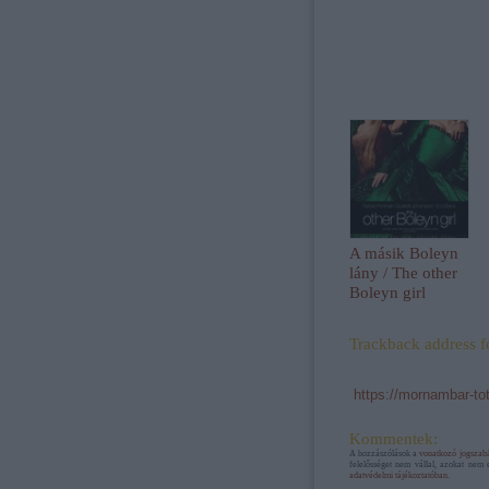
A másik Boleyn
lány / The other
Boleyn girl
Trackback address fo
https://mornambar-to
Kommentek:
A hozzászólások a
vonatkozó jogszab
felelősséget nem vállal, azokat nem 
adatvédelmi tájékoztatóban
.