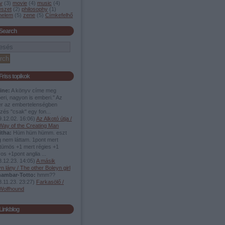
v
(
3
)
movie
(
4
)
music
(
4
)
szet
(
2
)
philosophy
(
1
)
énelem
(
5
)
zene
(
5
)
Címkefelhő
Search
Friss topikok
ine:
A könyv címe meg
ri, nagyon is emberi." Az
r az embertelenségben
ezés "csak" egy fon...
.12.02. 16:06
)
Az Alkotó útja /
Way of the Creating Man
itha:
Hüm hüm hümm. eszt
 nem láttam. 1pont mert
tümös +1 mert régies +1
yos +1pont anglia ...
.12.23. 14:05
)
A másik
n lány / The other Boleyn girl
ambar-Totto:
hmm??
.11.23. 23:27
)
Farkasölő /
Wolfhound
Linkblog